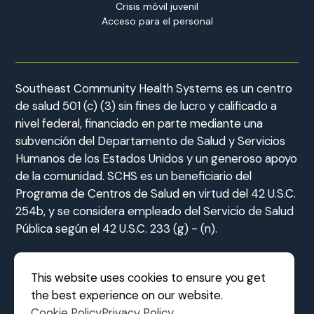
Crisis móvil juvenil
Acceso para el personal
Southeast Community Health Systems es un centro
de salud 501 (c) (3) sin fines de lucro y calificado a
nivel federal, financiado en parte mediante una
subvención del Departamento de Salud y Servicios
Humanos de los Estados Unidos y un generoso apoyo
de la comunidad. SCHS es un beneficiario del
Programa de Centros de Salud en virtud del 42 U.S.C.
254b, y se considera empleado del Servicio de Salud
Pública según el 42 U.S.C. 233 (g) - (n).
This website uses cookies to ensure you get
the best experience on our website.
©2026 Southeast Community Health Systems
|
Cookie Policy
Privacy Policy
MODIPHY® WEB DE
All rights reserved
|
Built by