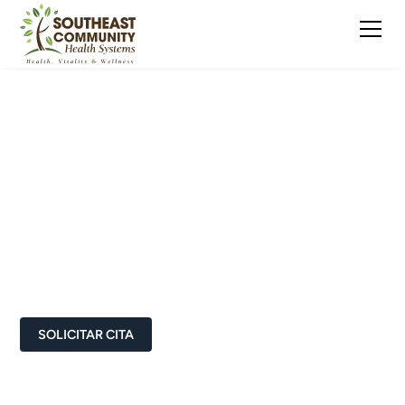
Mes de
concientización sobre
el cáncer
Este es un texto dentro de un bloque div.
SOLICITAR CITA